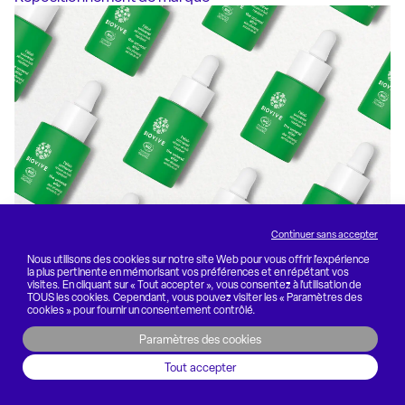
Continuer sans accepter
Nous utilisons des cookies sur notre site Web pour vous offrir l'expérience
la plus pertinente en mémorisant vos préférences et en répétant vos
visites. En cliquant sur « Tout accepter », vous consentez à l'utilisation de
Biovive
TOUS les cookies. Cependant, vous pouvez visiter les « Paramètres des
cookies » pour fournir un consentement contrôlé.
Création de marque
Paramètres des cookies
Tout accepter