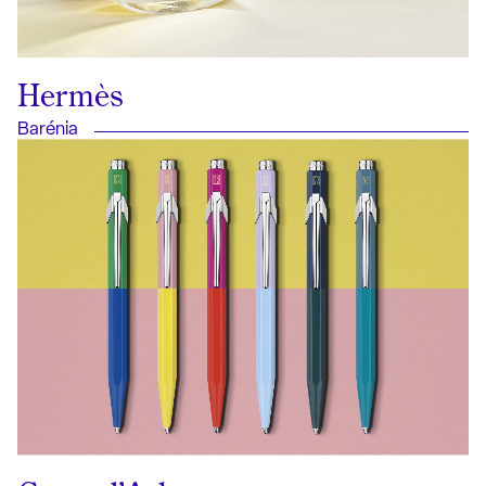
Hermès
Barénia