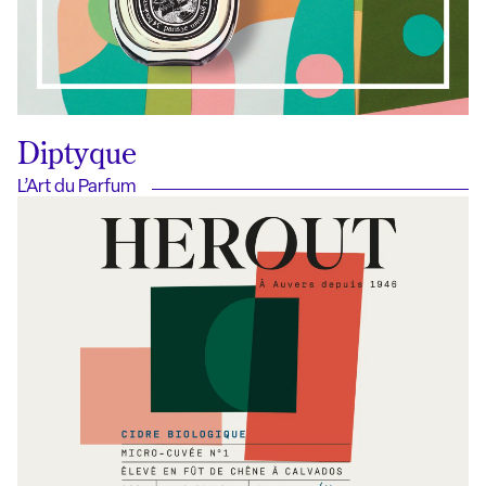
Diptyque
L’Art du Parfum