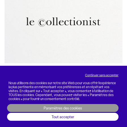
Le Collectionnist
Continuer sans accepter
Création de marque
Nous utilisons des cookies sur notre site Web pour vous offrir l'expérience
la plus pertinente en mémorisant vos préférences et en répétant vos
visites. En cliquant sur « Tout accepter », vous consentez à l'utilisation de
TOUS les cookies. Cependant, vous pouvez visiter les « Paramètres des
cookies » pour fournir un consentement contrôlé.
Paramètres des cookies
Tout accepter
Agence Simone 2026
75 rue de Richelieu 75002 Paris